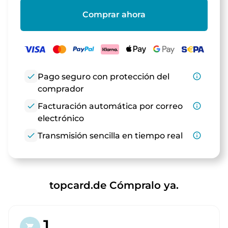
Comprar ahora
check
Pago seguro con protección del
info_outline
comprador
check
Facturación automática por correo
info_outline
electrónico
check
Transmisión sencilla en tiempo real
info_outline
topcard.de Cómpralo ya.
1.
shopping_cart