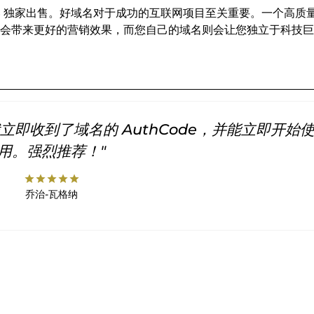
INS 独家出售。好域名对于成功的互联网项目至关重要。一个高质
会带来更好的营销效果，而您自己的域名则会让您独立于科技巨
即收到了域名的 AuthCode，并能立即开始
用。强烈推荐！"
star
star
star
star
star
乔治-瓦格纳