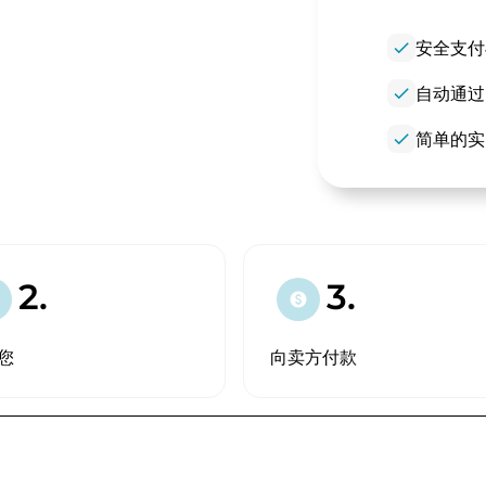
check
安全支付
check
自动通过
check
简单的实
2.
3.
paid
您
向卖方付款